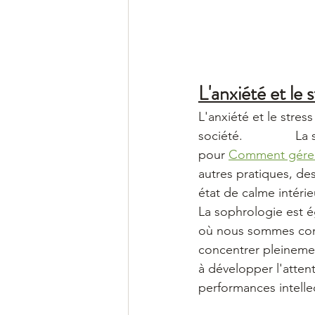
L'anxiété et le 
L'anxiété et le stre
société.             
pour 
Comment gérer 
autres pratiques, de
état de calme intérie
La sophrologie est 
où nous sommes consta
concentrer pleineme
à développer l'attent
performances intellec