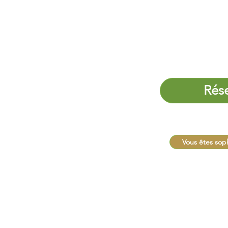
EPIED
- Meaux 77100
13
Rés
État
Vous êtes sop
rançaise de Sophrologie.