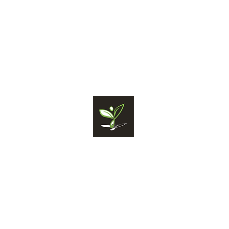
06 65 57 76 44
NATHALIE TAILL
Sophrologue depuis 20
Maître Praticien
Relaxologue
Infirmière
Diplômée
d'
Membre de la Société F