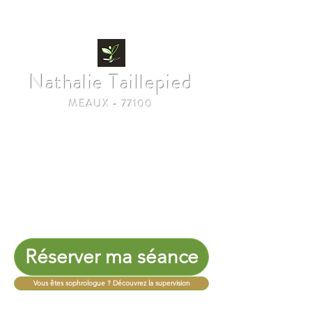
06 65 57 76 44
Nathalie Taillepied
MEAUX -
77100
Sophrologue depuis 2013
Maître Praticien
Relaxologue
Infirmière
Diplômée
d'
État
Membre de la Société Française de
Sophrologie.
Réserver ma séance
Vous êtes sophrologue ? Découvrez la supervision