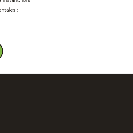
instant, lors
ntales :
,