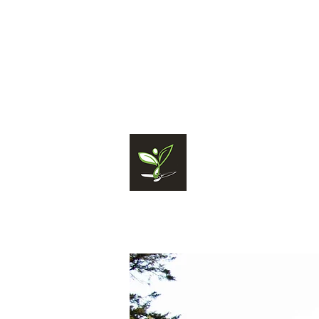
06 65 57 76 44
NATHALIE TAILL
Sophrologue depuis 20
Maître Praticien
Relaxologue
Infirmière
Diplômée
d'
Membre de la Société F