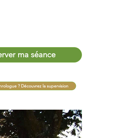
erver ma séance
hrologue ? Découvrez la supervision