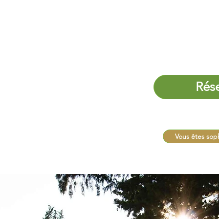
EPIED
- Meaux 77100
13
Rés
État
Vous êtes sop
rançaise de Sophrologie.