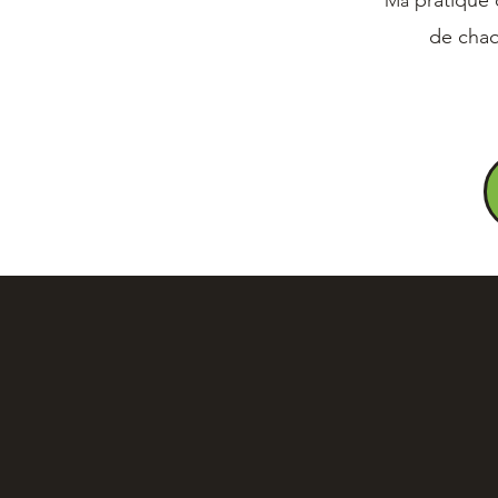
pratique 
Ma
de chaq